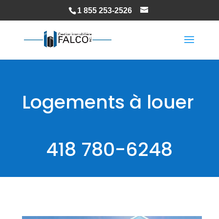
1 855 253-2526
Logements à louer
418 780-6248