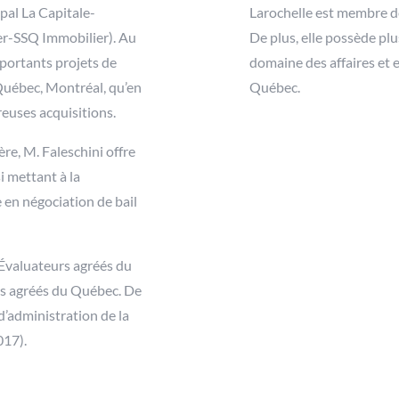
ipal La Capitale-
Larochelle est membre d
er-SSQ Immobilier). Au
De plus, elle possède pl
importants projets de
domaine des affaires et
Québec, Montréal, qu’en
Québec.
reuses acquisitions.
re, M. Faleschini offre
i mettant à la
e en négociation de bail
 Évaluateurs agréés du
rs agréés du Québec. De
d’administration de la
017).